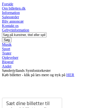
Forside
Om billetten.dk
Information
Salgssteder
Bliv annoncør
Kontakt os
Gebyrinformation
Musik
Sport
Teater
Oplevelser
Biograf
Andet
Sønderjyllands Symfoniorkester
Køb billetter - klik på læs mere og tryk på
HER