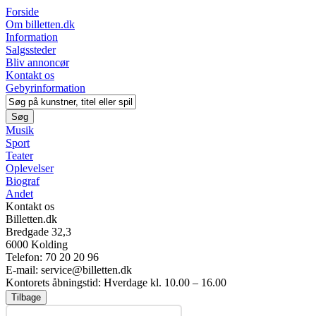
Forside
Om billetten.dk
Information
Salgssteder
Bliv annoncør
Kontakt os
Gebyrinformation
Musik
Sport
Teater
Oplevelser
Biograf
Andet
Kontakt os
Billetten.dk
Bredgade 32,3
6000 Kolding
Telefon:
70 20 20 96
E-mail: service@billetten.dk
Kontorets åbningstid: Hverdage kl. 10.00 – 16.00